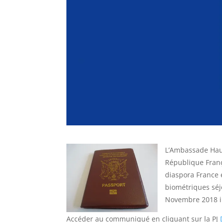
L’Ambassade Haut
République Franç
diaspora France 
biométriques séj
Novembre 2018 i
Accéder au communiqué en cliquant sur la PJ