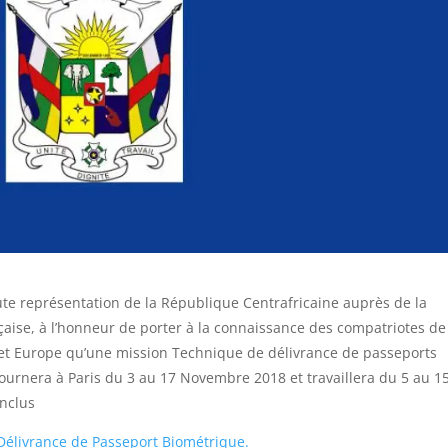
e représentation de la République Centrafricaine auprès de la
aise, à l’honneur de porter à la connaissance des compatriotes de
et Europe qu’une mission Technique de délivrance de passeports
ournera à Paris du 3 au 17 Novembre 2018 et travaillera du 5 au 1
nclus
Délivrance de Passeport Biométrique.