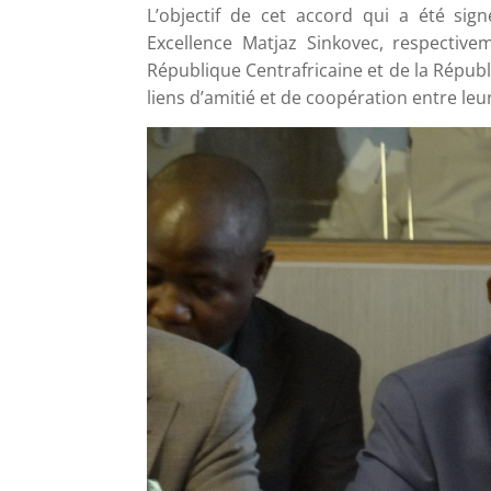
L’objectif de cet accord qui a été si
Excellence Matjaz Sinkovec, respective
République Centrafricaine et de la Républ
liens d’amitié et de coopération entre le