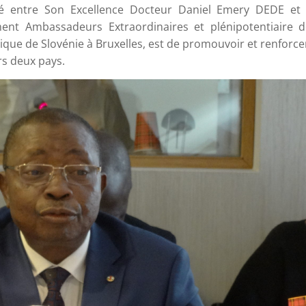
gné entre Son Excellence Docteur Daniel Emery DEDE et
ment Ambassadeurs Extraordinaires et plénipotentiaire d
ique de Slovénie à Bruxelles, est de promouvoir et renforcer
urs deux pays.