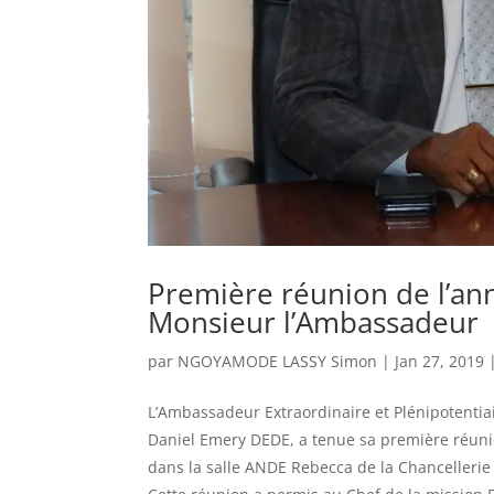
Première réunion de l’an
Monsieur l’Ambassadeur
par
NGOYAMODE LASSY Simon
|
Jan 27, 2019
L’Ambassadeur Extraordinaire et Plénipotentia
Daniel Emery DEDE, a tenue sa première réunio
dans la salle ANDE Rebecca de la Chancellerie 